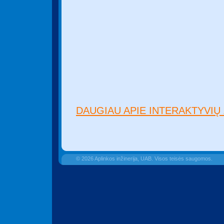
DAUGIAU APIE INTERAKTYVIŲ
© 2026 Aplinkos inžinerija, UAB. Visos teisės saugomos.