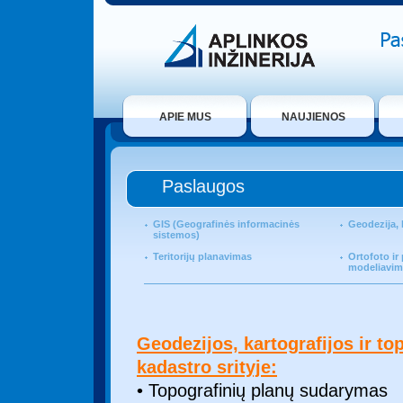
APIE MUS
NAUJIENOS
Paslaugos
GIS (Geografinės informacinės
Geodezija, k
sistemos)
Teritorijų planavimas
Ortofoto ir
modeliavi
Geodezijos, kartografijos ir to
kadastro srityje:
• Topografinių planų sudarymas