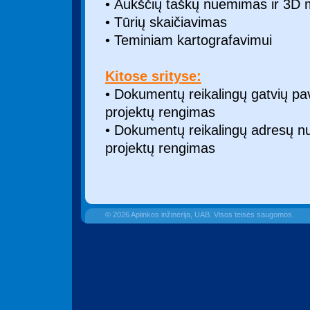
• Aukščių taškų nuėmimas ir 3D 
• Tūrių skaičiavimas
• Teminiam kartografavimui
Kitose srityse:
• Dokumentų reikalingų gatvių pava
projektų rengimas
• Dokumentų reikalingų adresų num
projektų rengimas
© 2026 Aplinkos inžinerija, UAB. Visos teisės saugomos.