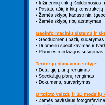
• Inžinerinių tinklų išpildomosios
• Pastatų ašių ir kitų konstrukcijų
• Žemės sklypų kadastriniai (geod
• Žemės sklypų ribų atstatymas
Geoinformacinių sistemų ir ska
• Geoduomenų bazių sudarymas i
• Duomenų specifikavimas ir tva
• Planinės medžiagos susiejimas 
Teritorijų planavimo srityje:
• Detaliųjų planų rengimas
• Specialiųjų planų rengimas
• Dokumentų sutvarkymas
Ortofoto vaizdų ir 3D modelių 
• Žemės paviršiaus fotografavimas 